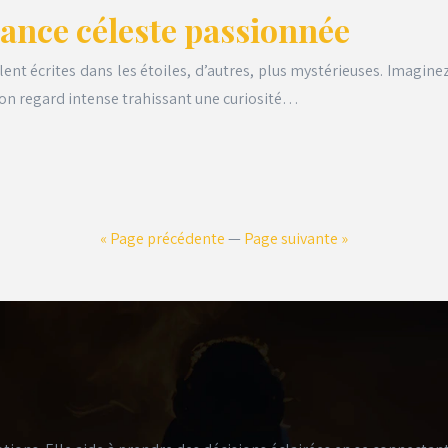
liance céleste passionnée
nt écrites dans les étoiles, d’autres, plus mystérieuses. Imaginez
 son regard intense trahissant une curiosité…
« Page précédente
—
Page suivante »