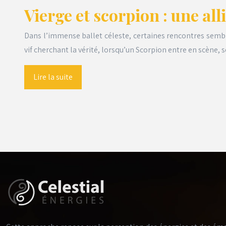
Vierge et scorpion : une al
Dans l’immense ballet céleste, certaines rencontres semble
vif cherchant la vérité, lorsqu’un Scorpion entre en scène,
Lire la suite