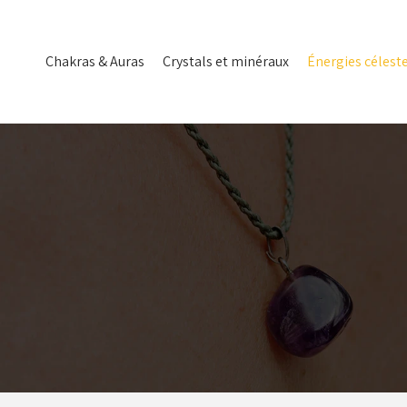
Chakras & Auras
Crystals et minéraux
Énergies célest