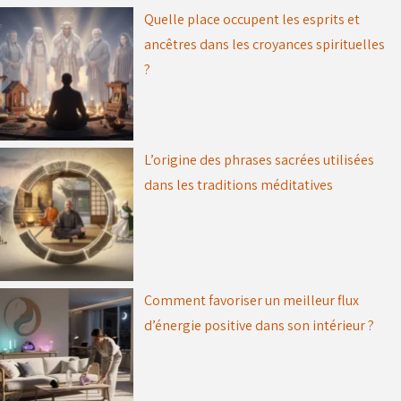
Quelle place occupent les esprits et
ancêtres dans les croyances spirituelles
?
L’origine des phrases sacrées utilisées
dans les traditions méditatives
Comment favoriser un meilleur flux
d’énergie positive dans son intérieur ?