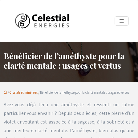
Bénéficier de l’améthyste pour la
clarté mentale : usages et vertus
/
Crystals et minéraux
/ Bénéficier de l’améthyste pour la clarté mentale : usages et vertus
Avez-vous déjà tenu une améthyste et ressenti un calme
particulier vous envahir ? Depuis des siècles, cette pierre d’un
violet envoûtant est associée à la sagesse, à la sobriété et à
une meilleure clarté mentale. L’améthyste, bien plus qu’une