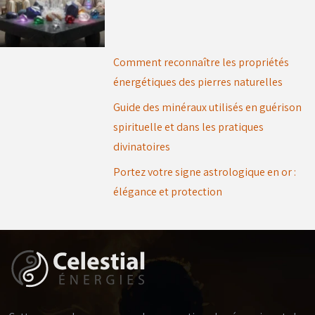
Comment reconnaître les propriétés
énergétiques des pierres naturelles
Guide des minéraux utilisés en guérison
spirituelle et dans les pratiques
divinatoires
Portez votre signe astrologique en or :
élégance et protection