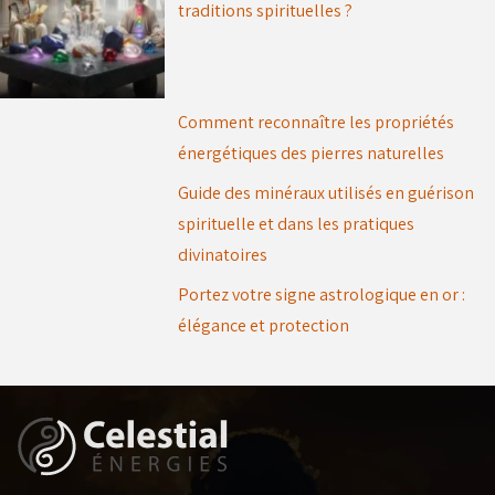
traditions spirituelles ?
Comment reconnaître les propriétés
énergétiques des pierres naturelles
Guide des minéraux utilisés en guérison
spirituelle et dans les pratiques
divinatoires
Portez votre signe astrologique en or :
élégance et protection